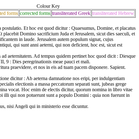
Colour Key
ted forms
corrected forms
transliterated Greek
transliterated Hebrew
cua postulatio. Et hoc est quod dicitur : Quaesumus, Domine, et placatus
 Et placebit Domino sacrificium Juda et Jerusalem, sicut dies saeculi, et
lorificantem in laude. Jerusalem autem populum signat, cujus
tiqui, qui sunt anni aeterni, qui non deficient, hoc est, sicut est
s ad aeternitatem. Ad tempus quidem pertinet hoc quod dicit : Diesque
I, 9 : Dies peregrinationis meae pauci et mali.
a oritura praevidere, et nos in eis ad tuam pacem disponere. Sapient.
tione dicitur : Ab aeterna damnatione nos eripi, per indulgentiam
specialis electionis a massa peccatorum separati sunt, jubeas grege
mina vocat. Hoc enim de electis dicitur, quorum nomina in libro vitae
ubi illi qui non potuerunt sunt a populo Domini : quia non fuerunt in
 nisi Angeli qui in ministerio esse dicuntur.