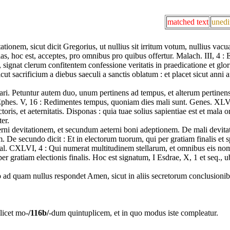
matched text
unedi
ptationem, sicut dicit Gregorius, ut nullius sit irritum votum, nullius va
ipias, hoc est, acceptes, pro omnibus pro quibus offertur. Malach. III, 4 :
ns, signat clerum confitentem confessione veritatis in praedicatione et g
ut sacrificium a diebus saeculi a sanctis oblatum : et placet sicut anni an
ari. Petuntur autem duo, unum pertinens ad tempus, et alterum pertinen
 Ephes. V, 16 : Redimentes tempus, quoniam dies mali sunt. Genes. XLVI
pectoris, et aeternitatis. Disponas : quia tuae solius sapientiae est et mal
ter.
terni devitationem, et secundum aeterni boni adeptionem. De mali devita
m. De secundo dicit : Et in electorum tuorum, qui per gratiam finalis et 
. Psal. CXLVI, 4 : Qui numerat multitudinem stellarum, et omnibus eis no
per gratiam electionis finalis. Hoc est signatum, I Esdrae, X, 1 et seq., 
 quam nullus respondet Amen, sicut in aliis secretorum conclusionibus,
licet mo-
/116b/
-dum quintuplicem, et in quo modus iste compleatur.