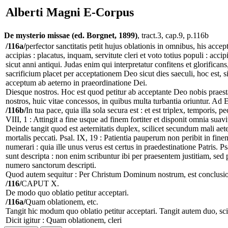
Alberti Magni E-Corpus
De mysterio missae (ed. Borgnet, 1899)
, tract.3, cap.9, p.116b
/116a/
perfector sanctitatis petit hujus oblationis in omnibus, his acce
accipias : placatus, inquam, servitute cleri et voto totius populi : acc
sicut anni antiqui. Judas enim qui interpretatur confitens et glorifica
sacrificium placet per acceptationem Deo sicut dies saeculi, hoc est, sic
acceptum ab aeterno in praeordinatione Dei.
Diesque nostros. Hoc est quod petitur ab acceptante Deo nobis praest
nostros, huic vitae concessos, in quibus multa turbantia oriuntur. Ad
/116b/
In tua pace, quia illa sola secura est : et est triplex, temporis, 
VIII, 1 : Attingit a fine usque ad finem fortiter et disponit omnia suavi
Deinde tangit quod est aeternitatis duplex, scilicet secundum mali ae
mortalis peccati. Psal. IX, 19 : Patientia pauperum non peribit in fine
numerari : quia ille unus verus est certus in praedestinatione Patris
sunt descripta : non enim scribuntur ibi per praesentem justitiam, sed 
numero sanctorum descripti.
Quod autem sequitur : Per Christum Dominum nostrum, est conclusio ad
/116/
CAPUT X.
De modo quo oblatio petitur acceptari.
/116a/
Quam oblationem, etc.
Tangit hic modum quo oblatio petitur acceptari. Tangit autem duo, sci
Dicit igitur : Quam oblationem, cleri